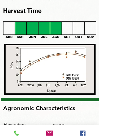
Harvest Time
Agronomic Characteristics
Flowering:
RARO
Chochation:
RARO